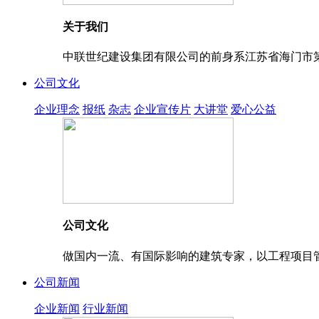
关于我们
中联世纪建设集团有限公司的前身系江苏省海门市第六
公司文化
企业理念
报纸
杂志
企业宣传片
大讲堂
爱心公益
公司文化
做国内一流、有国际影响的建筑专家，以工程项目
公司新闻
企业新闻
行业新闻