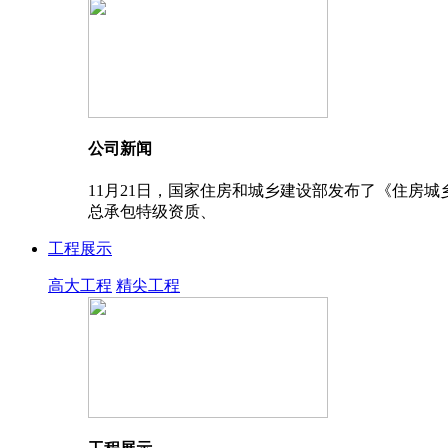
公司新闻
11月21日，国家住房和城乡建设部发布了《住房
总承包特级资质、
工程展示
高大工程
精尖工程