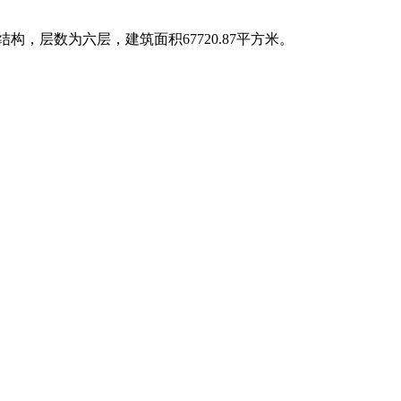
构，层数为六层，建筑面积67720.87平方米。