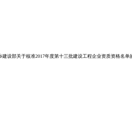
城乡建设部关于核准2017年度第十三批建设工程企业资质资格名