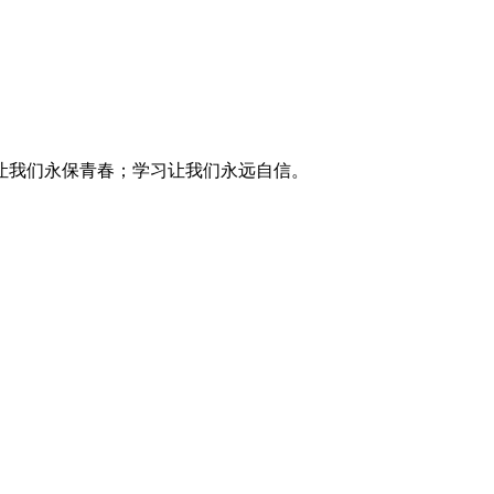
让我们永保青春；学习让我们永远自信。