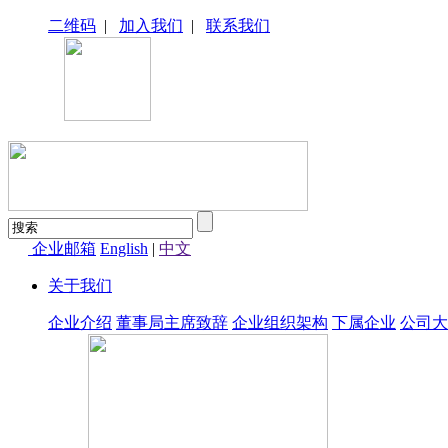
二维码
|
加入我们
|
联系我们
企业邮箱
English
|
中文
关于我们
企业介绍
董事局主席致辞
企业组织架构
下属企业
公司大