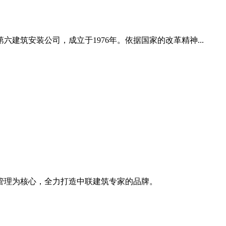
建筑安装公司，成立于1976年。依据国家的改革精神...
管理为核心，全力打造中联建筑专家的品牌。