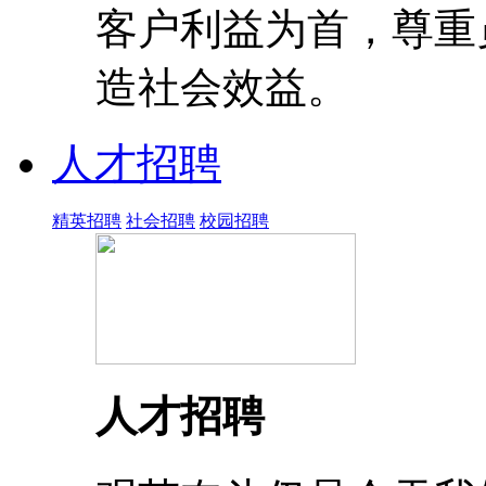
客户利益为首，尊重
造社会效益。
人才招聘
精英招聘
社会招聘
校园招聘
人才招聘