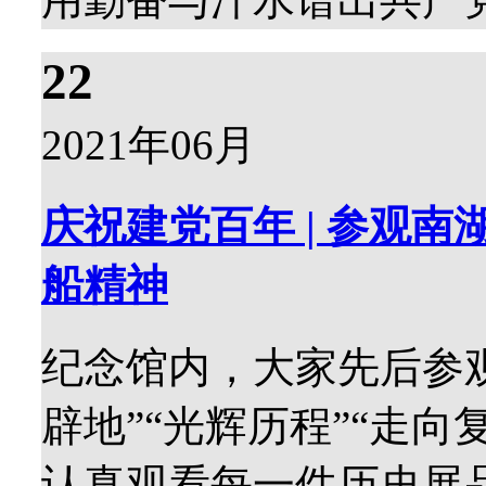
22
2021年06月
庆祝建党百年 | 参观南
船精神
纪念馆内，大家先后参观
辟地”“光辉历程”“走向
认真观看每一件历史展