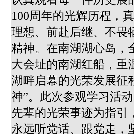
100周年的光辉历程，
理想、前赴后继、不畏
精神。在南湖湖心岛，
大会址的南湖红船，重
湖畔启幕的光荣发展征
神”。此次参观学习活
先辈的光荣事迹为指引
永远听党话、跟党走，