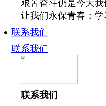
艰苦奋斗仍是今天我
让我们永保青春；学
联系我们
联系我们
联系我们