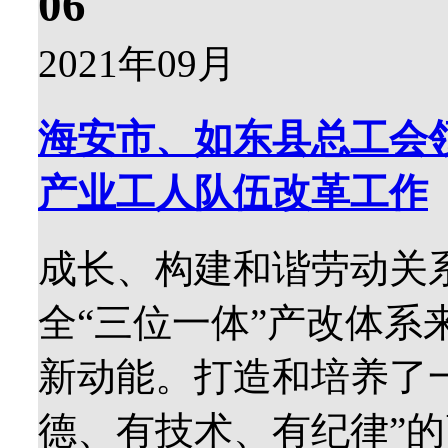
06
2021年09月
海安市、如东县总工会
产业工人队伍改革工作
成长、构建和谐劳动关
全“三位一体”产改体系
新动能。打造和培养了
德、有技术、有纪律”