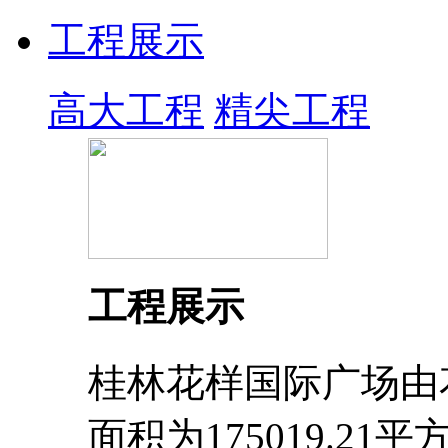
工程展示
高大工程
精尖工程
工程展示
桂林花样国际广场由
面积为175019.2