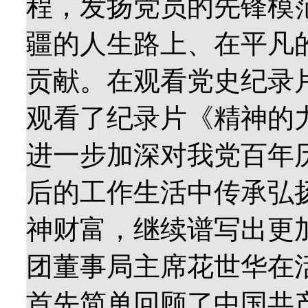
程，发扬党员的先锋模
疆的人生路上、在平凡
贡献。在观看党史纪录
观看了纪录片《精神的
进一步加深对我党百年
后的工作生活中传承弘
神财富，继续谱写出更
团董事局主席花世华在
首先简单回顾了中国共